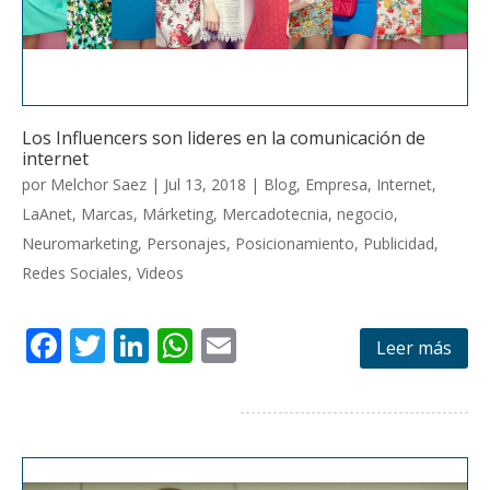
Los Influencers son lideres en la comunicación de
internet
por
Melchor Saez
|
Jul 13, 2018
|
Blog
,
Empresa
,
Internet
,
LaAnet
,
Marcas
,
Márketing
,
Mercadotecnia
,
negocio
,
Neuromarketing
,
Personajes
,
Posicionamiento
,
Publicidad
,
Redes Sociales
,
Videos
F
T
Li
W
E
Leer más
ac
w
n
h
m
e
itt
k
at
ai
b
er
e
s
l
o
dI
A