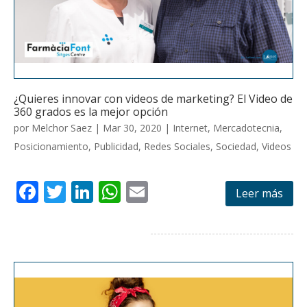
¿Quieres innovar con videos de marketing? El Video de
360 grados es la mejor opción
por
Melchor Saez
|
Mar 30, 2020
|
Internet
,
Mercadotecnia
,
Posicionamiento
,
Publicidad
,
Redes Sociales
,
Sociedad
,
Videos
F
T
Li
W
E
Leer más
ac
w
n
h
m
e
itt
k
at
ai
b
er
e
s
l
o
dI
A
o
n
p