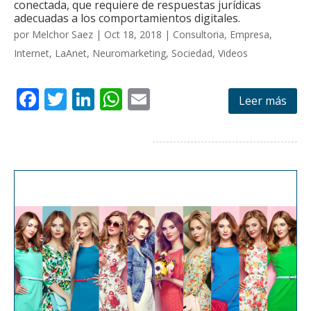
conectada, que requiere de respuestas jurídicas
adecuadas a los comportamientos digitales.
por
Melchor Saez
|
Oct 18, 2018
|
Consultoria
,
Empresa
,
Internet
,
LaAnet
,
Neuromarketing
,
Sociedad
,
Videos
F
T
Li
W
E
Leer más
ac
w
n
h
m
e
itt
k
at
ai
b
er
e
s
l
o
dI
A
o
n
p
k
p