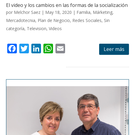
El video y los cambios en las formas de la socialización
por
Melchor Saez
|
May 18, 2020
|
Familia
,
Márketing
,
Mercadotecnia
,
Plan de Negocio
,
Redes Sociales
,
Sin
categoría
,
Television
,
Videos
F
T
Li
W
E
Leer más
ac
w
n
h
m
e
itt
k
at
ai
b
er
e
s
l
o
dI
A
o
n
p
k
p