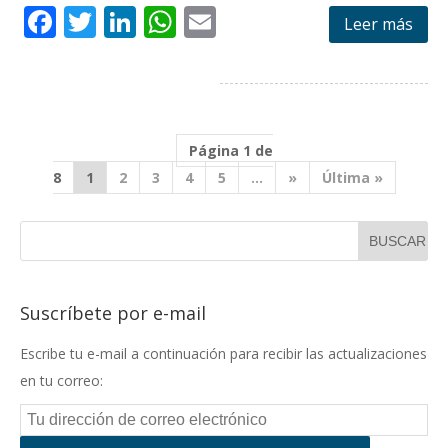
F
T
Li
W
E
Leer más
ac
w
n
h
m
e
itt
k
at
ai
b
er
e
s
l
o
dI
A
Página 1 de
o
n
p
8
1
2
3
4
5
...
»
Última »
k
p
Suscríbete por e-mail
Escribe tu e-mail a continuación para recibir las actualizaciones
en tu correo: