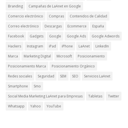
Branding
Campañas de LaAnet en Google
Comercio electrónico
Compras
Contenidos de Calidad
Correo electrónico
Descargas
Ecommerce
España
Facebook
Gadgets
Google
Google Ads
Google Adwords
Hackers
Instagram
iPad
iPhone
LaAnet
LinkedIn
Marca
Marketing Digital
Microsoft
Posicionamiento
Posicionamiento Marca
Posicionamiento Orgánico
Redes sociales
Seguridad
SEM
SEO
Servicios LaAnet
Smartphone
Smo
Social Media Marketing LaAnet para Empresas
Tabletas
Twitter
Whatsapp
Yahoo
YouTube