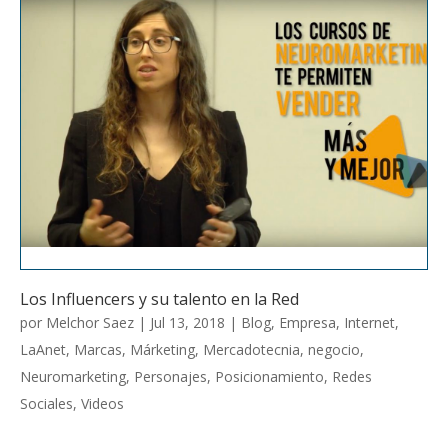
o
n
p
k
p
Los Influencers y su talento en la Red
por
Melchor Saez
|
Jul 13, 2018
|
Blog
,
Empresa
,
Internet
,
LaAnet
,
Marcas
,
Márketing
,
Mercadotecnia
,
negocio
,
Neuromarketing
,
Personajes
,
Posicionamiento
,
Redes
Sociales
,
Videos