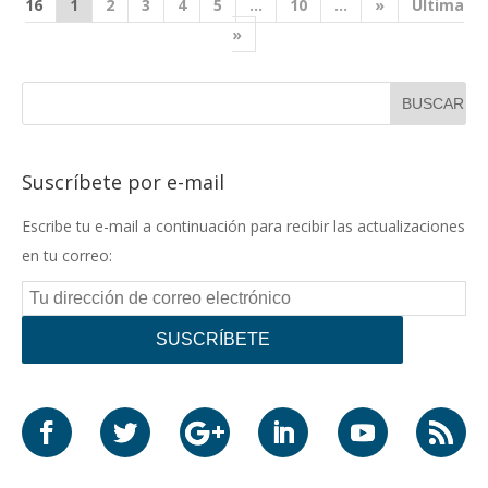
o
n
p
16
1
2
3
4
5
...
10
...
»
Última
k
p
»
Suscríbete por e-mail
Escribe tu e-mail a continuación para recibir las actualizaciones
en tu correo: