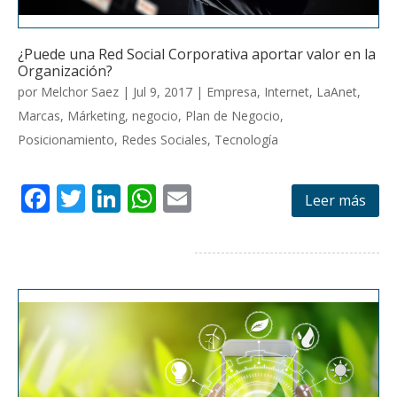
¿Puede una Red Social Corporativa aportar valor en la
Organización?
por
Melchor Saez
|
Jul 9, 2017
|
Empresa
,
Internet
,
LaAnet
,
Marcas
,
Márketing
,
negocio
,
Plan de Negocio
,
Posicionamiento
,
Redes Sociales
,
Tecnología
F
T
Li
W
E
Leer más
ac
w
n
h
m
e
itt
k
at
ai
b
er
e
s
l
o
dI
A
o
n
p
k
p