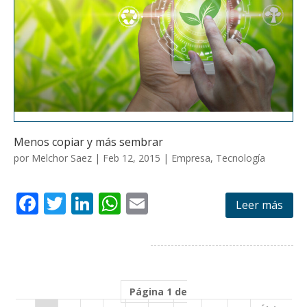
Menos copiar y más sembrar
por
Melchor Saez
|
Feb 12, 2015
|
Empresa
,
Tecnología
F
T
Li
W
E
Leer más
ac
w
n
h
m
e
itt
k
at
ai
b
er
e
s
l
o
dI
A
Página 1 de