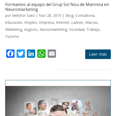
Formamos al equipo del Grup Sol Nou de Manresa en
Neuromarketing
por
Melchor Saez
|
Nov 28, 2019
|
Blog
,
Consultoria
,
Educación
,
Empleo
,
Empresa
,
Internet
,
LaAnet
,
Marcas
,
Márketing
,
negocio
,
Neuromarketing
,
Sociedad
,
Trabajo
,
Turismo
F
T
Li
W
E
Leer más
ac
w
n
h
m
e
itt
k
at
ai
b
er
e
s
l
o
dI
A
o
n
p
k
p