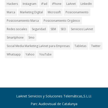
Hackers
Instagram
iPad
iPhone
LaAnet
LinkedIn
Marca
Marketing Digital
Microsoft
Posicionamiento
Posicionamiento Marca
Posicionamiento Orgánico
Redes sociales
Seguridad
SEM
SEO
Servicios LaAnet
Smartphone
Smo
Social Media Marketing LaAnet para Empresas
Tabletas
Twitter
Whatsapp
Yahoo
YouTube
LaAnet Servicios y Soluciones Telemáticas,S.L.U.
Parc Audiovisual de Catalunya