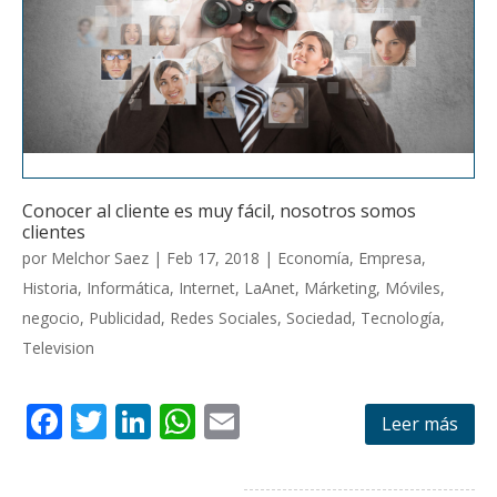
Conocer al cliente es muy fácil, nosotros somos
clientes
por
Melchor Saez
|
Feb 17, 2018
|
Economía
,
Empresa
,
Historia
,
Informática
,
Internet
,
LaAnet
,
Márketing
,
Móviles
,
negocio
,
Publicidad
,
Redes Sociales
,
Sociedad
,
Tecnología
,
Television
F
T
Li
W
E
Leer más
ac
w
n
h
m
e
itt
k
at
ai