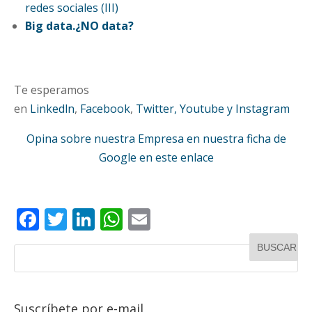
redes sociales (III)
Big data.¿NO data?
Te esperamos
en
Linkedln
,
Facebook
,
Twitter,
Youtube y Instagram
Opina sobre nuestra Empresa en nuestra ficha de
Google en este enlace
F
T
Li
W
E
ac
w
n
h
m
e
itt
k
at
ai
b
er
e
s
l
o
dI
A
Suscríbete por e-mail