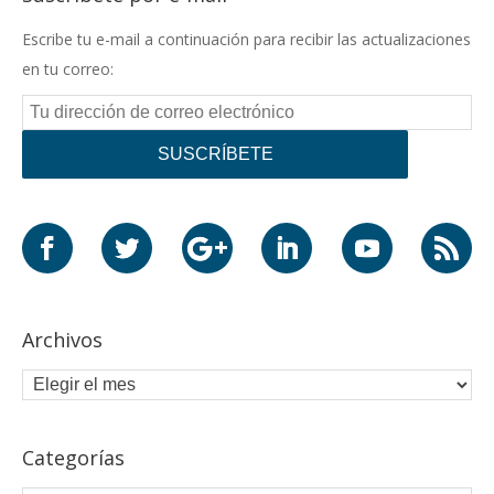
o
n
p
Escribe tu e-mail a continuación para recibir las actualizaciones
k
p
en tu correo:
Archivos
Categorías