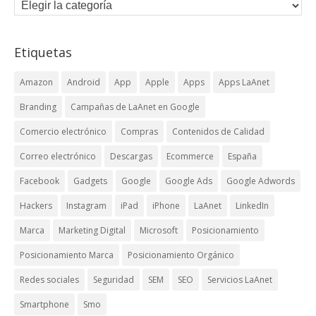
Etiquetas
Amazon
Android
App
Apple
Apps
Apps LaAnet
Branding
Campañas de LaAnet en Google
Comercio electrónico
Compras
Contenidos de Calidad
Correo electrónico
Descargas
Ecommerce
España
Facebook
Gadgets
Google
Google Ads
Google Adwords
Hackers
Instagram
iPad
iPhone
LaAnet
LinkedIn
Marca
Marketing Digital
Microsoft
Posicionamiento
Posicionamiento Marca
Posicionamiento Orgánico
Redes sociales
Seguridad
SEM
SEO
Servicios LaAnet
Smartphone
Smo